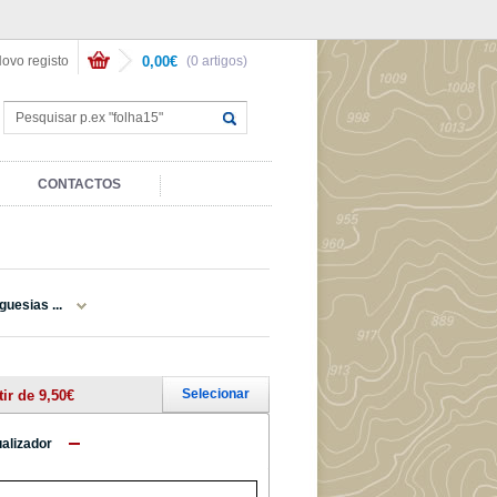
ovo registo
0,00€
(0 artigos)
CONTACTOS
guesias ...
Selecionar
tir de 9,50€
ualizador