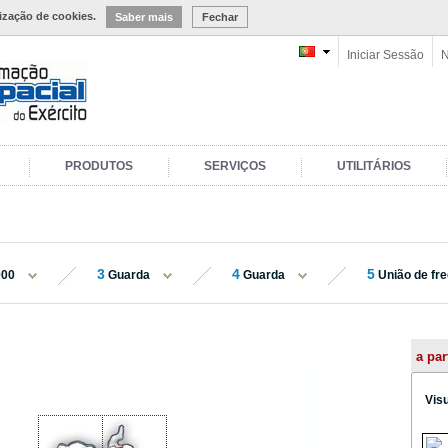
lização de cookies.
Saber mais
Fechar
Iniciar Sessão
N
PRODUTOS
SERVIÇOS
UTILITÁRIOS
3
4
5
000
Guarda
Guarda
União de fre
a par
Vis