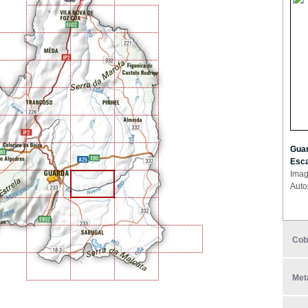
Guar
Esca
Imag
Auto
Cob
Met