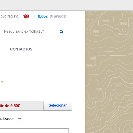
ovo registo
0,00€
(0 artigos)
CONTACTOS
Selecionar
tir de 9,50€
ualizador