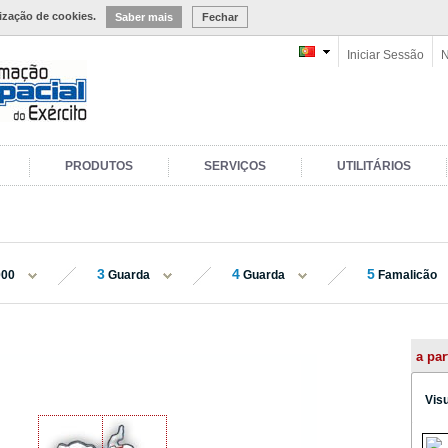
lização de cookies.
Saber mais
Fechar
Iniciar Sessão
N
PRODUTOS
SERVIÇOS
UTILITÁRIOS
3
4
5
000
Guarda
Guarda
Famalicão
a par
Vis