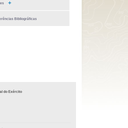
ies
erências Bibliográficas
l do Exército