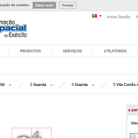
lização de cookies.
Saber mais
Fechar
Iniciar Sessão
N
PRODUTOS
SERVIÇOS
UTILITÁRIOS
3
4
5
000
Guarda
Guarda
Vila Cortês
a par
Vis