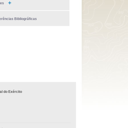
ies
erências Bibliográficas
l do Exército