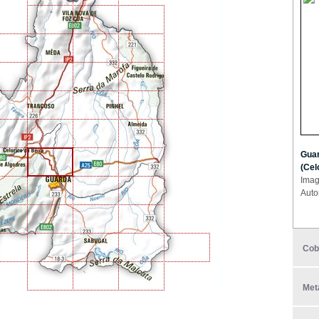
Guar
(Cel
Imag
Auto
Cob
Met