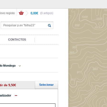
ovo registo
0,00€
(0 artigos)
CONTACTOS
 do Mondego
Selecionar
tir de 9,50€
ualizador