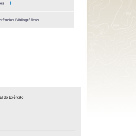
ies
erências Bibliográficas
l do Exército