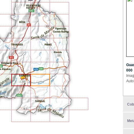
Guar
000
Imag
Auto
Cob
Met