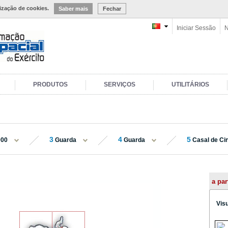
lização de cookies.
Saber mais
Fechar
Iniciar Sessão
N
PRODUTOS
SERVIÇOS
UTILITÁRIOS
3
4
5
000
Guarda
Guarda
Casal de Ci
a par
Vis