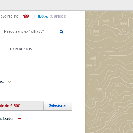
ovo registo
0,00€
(0 artigos)
CONTACTOS
nza
Selecionar
tir de 9,50€
ualizador