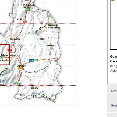
Guar
Esca
Imag
Auto
Met
Sér