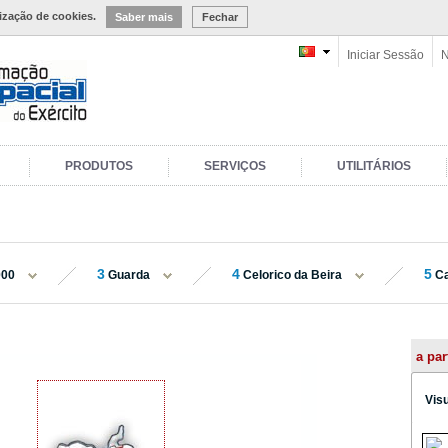
lização de cookies.
Saber mais
Fechar
Iniciar Sessão
N
PRODUTOS
SERVIÇOS
UTILITÁRIOS
3
4
5
000
Guarda
Celorico da Beira
Ca
a par
Vis