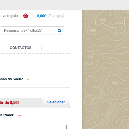
ovo registo
0,00€
(0 artigos)
CONTACTOS
sas do Soeiro
Selecionar
tir de 9,50€
ualizador