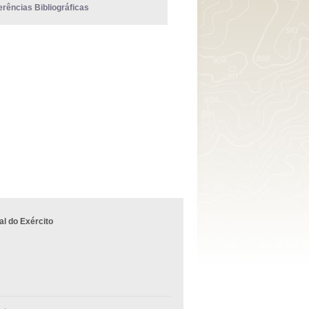
erências Bibliográficas
l do Exército