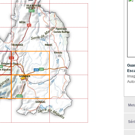
Guar
Esca
Imag
Auto
Met
Sér