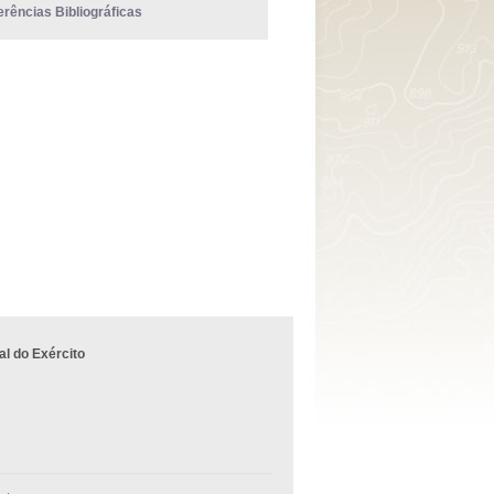
erências Bibliográficas
l do Exército