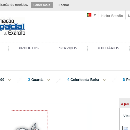
lização de cookies.
Saber mais
Fechar
Iniciar Sessão
N
PRODUTOS
SERVIÇOS
UTILITÁRIOS
3
4
5
000
Guarda
Celorico da Beira
P
a par
Vis