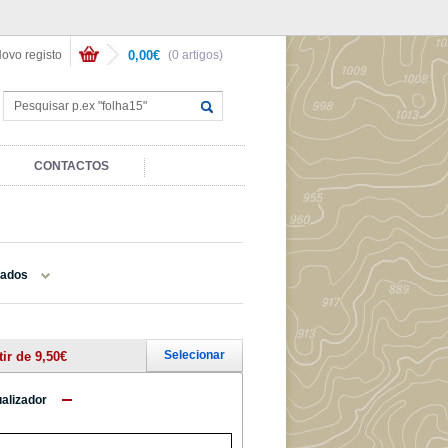
ovo registo
0,00€
(0 artigos)
CONTACTOS
rados
Selecionar
tir de 9,50€
ualizador