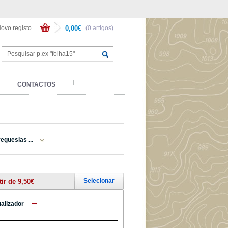
ovo registo
0,00€
(0 artigos)
CONTACTOS
eguesias ...
Selecionar
tir de 9,50€
ualizador