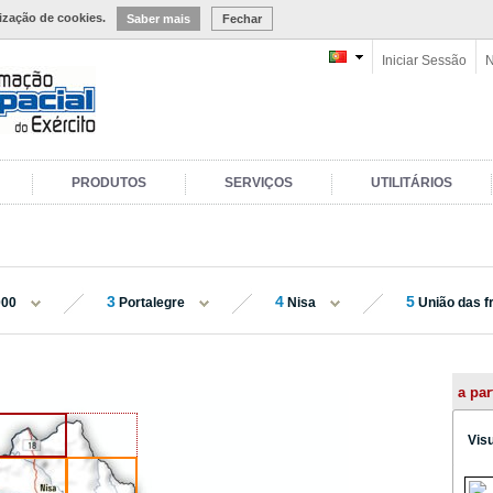
lização de cookies.
Saber mais
Fechar
Iniciar Sessão
N
PRODUTOS
SERVIÇOS
UTILITÁRIOS
3
4
5
000
Portalegre
Nisa
União das fr
a par
Vis