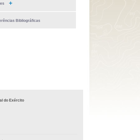
ies
erências Bibliográficas
l do Exército