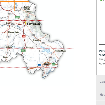
Port
/ Es
Imag
Auto
Cob
Met