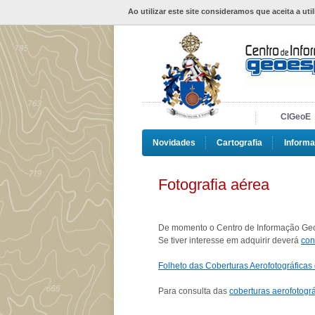
Ao utilizar este site consideramos que aceita a uti
CIGeoE
Novidades
Cartografia
Informa
Fotografia aérea
De momento o Centro de Informação Geoe
Se tiver interesse em adquirir deverá
con
Folheto das Coberturas Aerofotográficas
Para consulta das
coberturas aerofotogr