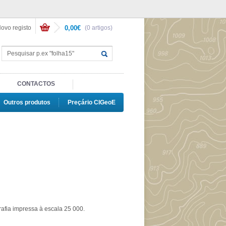
ovo registo
0,00€
(0 artigos)
CONTACTOS
Outros produtos
Preçário CIGeoE
afia impressa à escala 25 000.