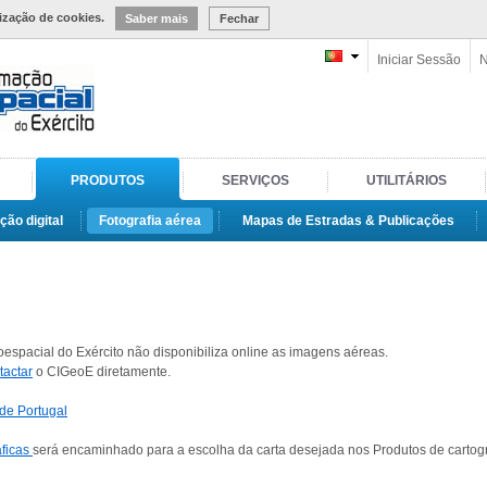
lização de cookies.
Saber mais
Fechar
Iniciar Sessão
N
PRODUTOS
SERVIÇOS
UTILITÁRIOS
ção digital
Fotografia aérea
Mapas de Estradas & Publicações
spacial do Exército não disponibiliza online as imagens aéreas.
tactar
o CIGeoE diretamente.
 de Portugal
áficas
será encaminhado para a escolha da carta desejada nos Produtos de cartogr