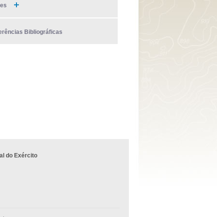
ies
erências Bibliográficas
l do Exército