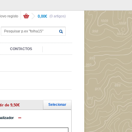
ovo registo
0,00€
(0 artigos)
CONTACTOS
Selecionar
tir de 9,50€
ualizador