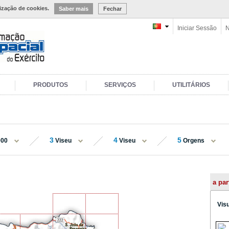
lização de cookies.
Saber mais
Fechar
Iniciar Sessão
N
PRODUTOS
SERVIÇOS
UTILITÁRIOS
3
4
5
000
Viseu
Viseu
Orgens
a par
Vis