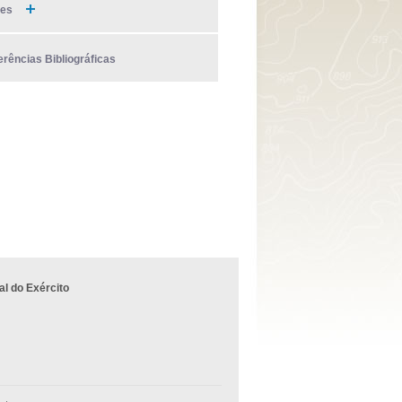
ies
erências Bibliográficas
l do Exército