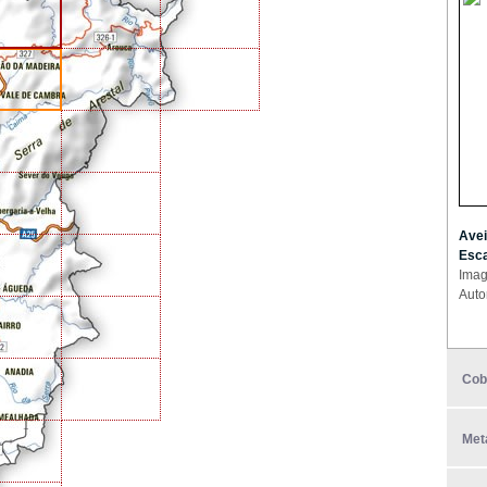
Avei
Esca
Imag
Auto
Cob
Met