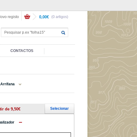
ovo registo
0,00€
(0 artigos)
CONTACTOS
Arrifana
Selecionar
tir de 9,50€
ualizador