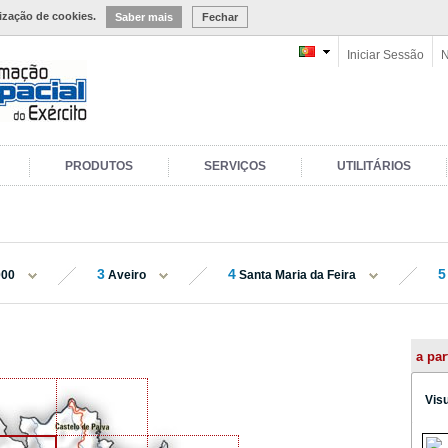
lização de cookies.
Saber mais
Fechar
Iniciar Sessão
N
PRODUTOS
SERVIÇOS
UTILITÁRIOS
3
4
5
000
Aveiro
Santa Maria da Feira
a par
Vis