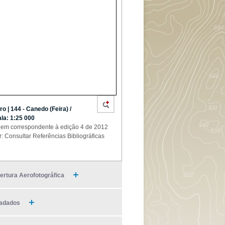
ro | 144 - Canedo (Feira) /
la: 1:25 000
em correspondente à edição 4 de 2012
r: Consultar Referências Bibliográficas
ertura Aerofotográfica
adados