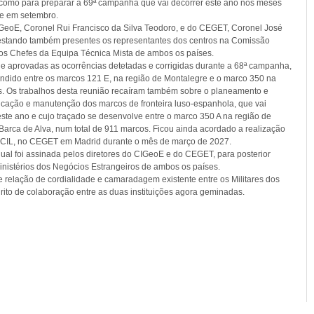
 como para preparar a 69ª campanha que vai decorrer este ano nos meses
se em setembro.
 CIGeoE, Coronel Rui Francisco da Silva Teodoro, e do CEGET, Coronel José
, estando também presentes os representantes dos centros na Comissão
 os Chefes da Equipa Técnica Mista de ambos os países.
 e aprovadas as ocorrências detetadas e corrigidas durante a 68ª campanha,
endido entre os marcos 121 E, na região de Montalegre e o marco 350 na
os. Os trabalhos desta reunião recaíram também sobre o planeamento e
cação e manutenção dos marcos de fronteira luso-espanhola, que vai
este ano e cujo traçado se desenvolve entre o marco 350 A na região de
Barca de Alva, num total de 911 marcos. Ficou ainda acordado a realização
 CIL, no CEGET em Madrid durante o mês de março de 2027.
 qual foi assinada pelos diretores do CIGeoE e do CEGET, para posterior
inistérios dos Negócios Estrangeiros de ambos os países.
e relação de cordialidade e camaradagem existente entre os Militares dos
rito de colaboração entre as duas instituições agora geminadas.