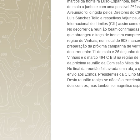
marcos da fronteira Luso-Espanhola, bem
de maio a junho e com uma possível 2ª fa
A reunião foi dirigida pelos Diretores do
Luis Sánchez Tello e respetivos Adjuntos
Internacional de Limites (CIL) assim como
No decorrer da reunião foram confirmadas
que abrangeu o troço de fronteira compre
região de Vinhais, num total de 908 marc
preparação da próxima campanha de verifi
decorrer entre 11 de maio e 26 de junho d
Vinhais e o marco 494 C BIS na região de 
da próxima reunião da Comissão Mista da
No final da reunião foi lavrada uma ata, a
envio aos Exmos. Presidentes da CIL no M
Desta reunião realça-se não só a excelent
dois centros, mas também o magnifico espi