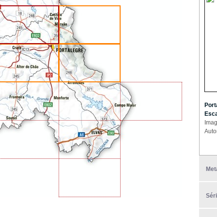
Port
Esca
Imag
Auto
Met
Sér