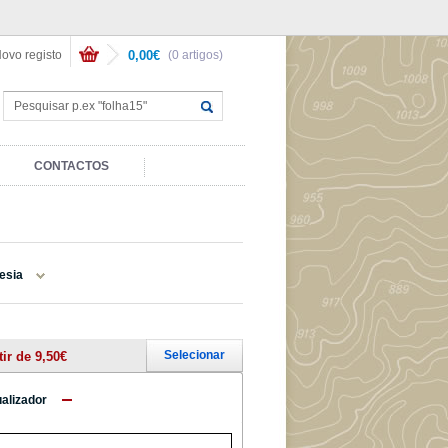
ovo registo
0,00€
(0 artigos)
CONTACTOS
esia
Selecionar
tir de 9,50€
ualizador