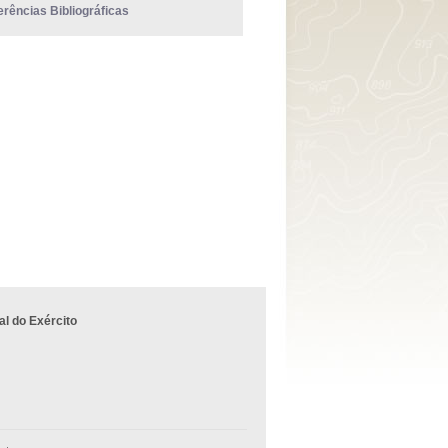
erências Bibliográficas
l do Exército