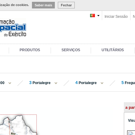
lização de cookies.
Saber mais
Fechar
Iniciar Sessão
N
PRODUTOS
SERVIÇOS
UTILITÁRIOS
3
4
5
000
Portalegre
Portalegre
Fregu
a par
Vis